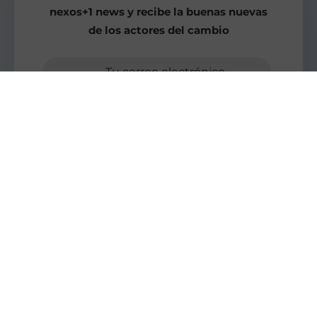
nexos+1 news y recibe la buenas nuevas
de los actores del cambio
Tu correo electrónico
Enviar
Más buenas nuevas para el
mundo