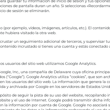
ara guardar tu información de inicio de sesión y tus opciones
opciones de pantalla duran un año. Si seleccionas «Recordarme
icio de sesión se eliminarán.
o (por ejemplo, vídeos, imágenes, artículos, etc.). El conteni
e hubiera visitado la otra web.
incrustar un seguimiento adicional de terceros, y supervisar t
 contenido incrustado si tienes una cuenta y estás conectado 
 los usuarios del sitio web utilizamos Google Analytics.
 Google, Inc., una compañía de Delaware cuya oficina princip
s (“Google”). Google Analytics utiliza “cookies”, que son arc
en los usuarios del sitio web. La información que genera la co
ida y archivada por Google en los servidores de Estados Unid
sito de seguir la pista de su uso del website, recopilando inf
ebsite y el uso de Internet. Google podrá transmitir dicha in
esen la información por cuenta de Google. Google no asociará 
amiento de los datos o la información rechazando el uso de 