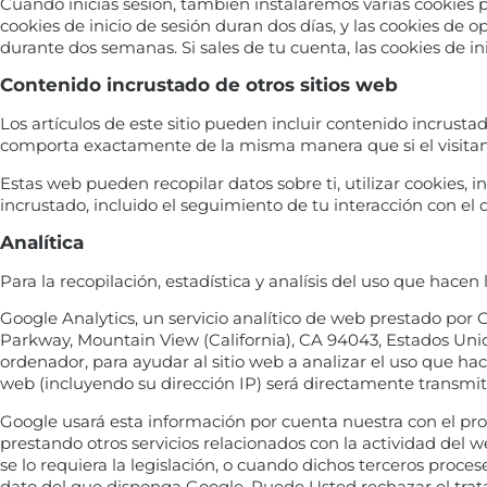
Cuando inicias sesión, también instalaremos varias cookies p
cookies de inicio de sesión duran dos días, y las cookies de 
durante dos semanas. Si sales de tu cuenta, las cookies de in
Contenido incrustado de otros sitios web
Los artículos de este sitio pueden incluir contenido incrustad
comporta exactamente de la misma manera que si el visitant
Estas web pueden recopilar datos sobre ti, utilizar cookies, 
incrustado, incluido el seguimiento de tu interacción con el
Analítica
Para la recopilación, estadística y analísis del uso que hacen
Google Analytics, un servicio analítico de web prestado por
Parkway, Mountain View (California), CA 94043, Estados Unido
ordenador, para ayudar al sitio web a analizar el uso que hac
web (incluyendo su dirección IP) será directamente transmit
Google usará esta información por cuenta nuestra con el propó
prestando otros servicios relacionados con la actividad del w
se lo requiera la legislación, o cuando dichos terceros proc
dato del que disponga Google. Puede Usted rechazar el trat