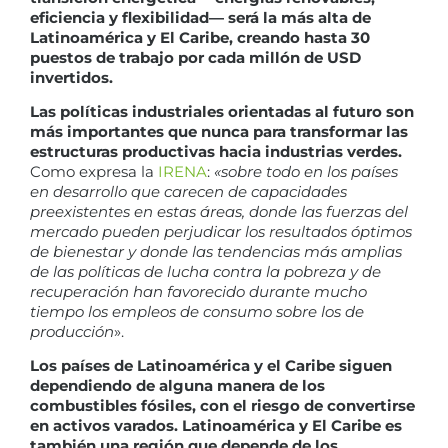
eficiencia y flexibilidad— será la más alta de
Latinoamérica y El Caribe, creando hasta 30
puestos de trabajo por cada millón de USD
invertidos.
Las políticas industriales orientadas al futuro son
más importantes que nunca para transformar las
estructuras productivas hacia industrias verdes.
Como expresa la
IRENA
:
«sobre todo en los países
en desarrollo que carecen de capacidades
preexistentes en estas áreas, donde las fuerzas del
mercado pueden perjudicar los resultados óptimos
de bienestar y donde las tendencias más amplias
de las políticas de lucha contra la pobreza y de
recuperación han favorecido durante mucho
tiempo los empleos de consumo sobre los de
producción
».
Los países de Latinoamérica y el Caribe siguen
dependiendo de alguna manera de los
combustibles fósiles, con el riesgo de convertirse
en activos varados. Latinoamérica y El Caribe es
también una región que depende de los