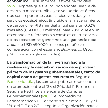
económico.
En su informe
Futuros mundiales
,
WWF
expresa que si el mundo adopta una vía de
desarrollo más sostenible y salvaguarda las áreas
que son importantes para la biodiversidad y los
servicios ecosistémicos (incluido el almacenamiento
de carbono), el PIB mundial anual sería un 0.02%
más alto (USD 11.000 millones) para 2050 que en un
escenario de referencia sin cambios en los servicios
de los ecosistemas; generando una ganancia neta
anual de USD 490.000 millones por año en
comparación con el escenario
Business as Usual
(
BAU, por sus siglas en inglés).
La transformación de la inversión hacia la
resiliencia y la descarbonización debe provenir
primero de los gastos gubernamentales, tanto de
capital como de gastos recurrentes.
Según el
Banco Mundial
, las compras públicas representan
en promedio entre el 13 y el 20% del PIB mundial.
Según la Red Interamericana de Compras
Gubernamentales (
RICG
), el promedio de
Latinoamérica y El Caribe se sitúa entre el 10% y el
15% del PIB en 2011 —según la Organización para la