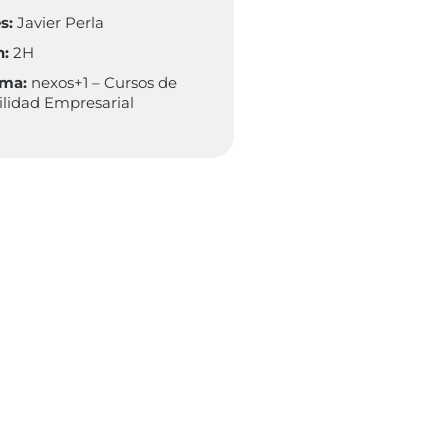
s:
Javier Perla
n:
2H
rma:
nexos+1 – Cursos de
ilidad Empresarial