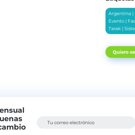
Argentina
|
Evento
|
Fa
Tarak
|
Sist
Quiero s
mensual
buenas
Tu correo electrónico
 cambio