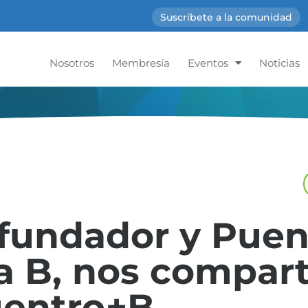
Suscríbete a la comunidad
Nosotros
Membresía
Eventos
Noticias
 fundador y Puen
a B, nos compart
cuentro+B