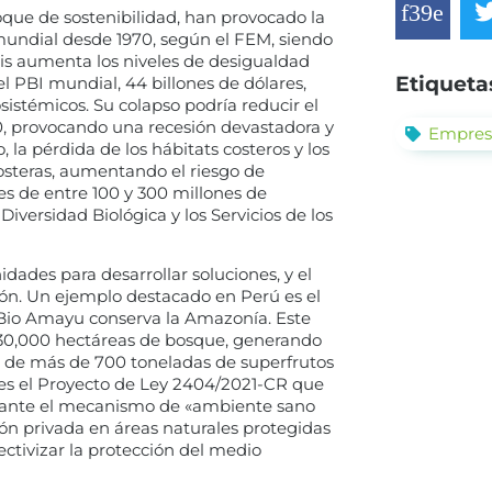
foque de sostenibilidad, han provocado la
 mundial desde 1970, según el FEM, siendo
sis aumenta los niveles de desigualdad
Etiqueta
 PBI mundial, 44 billones de dólares,
sistémicos. Su colapso podría reducir el
30, provocando una recesión devastadora y
Empres
 la pérdida de los hábitats costeros y los
costeras, aumentando el riesgo de
s de entre 100 y 300 millones de
iversidad Biológica y los Servicios de los
dades para desarrollar soluciones, y el
ión. Un ejemplo destacado en Perú es el
a Bio Amayu conserva la Amazonía. Este
e 30,000 hectáreas de bosque, generando
 de más de 700 toneladas de superfrutos
, es el Proyecto de Ley 2404/2021-CR que
diante el mecanismo de «ambiente sano
ón privada en áreas naturales protegidas
ctivizar la protección del medio