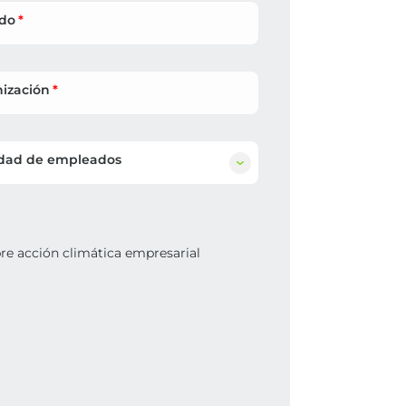
ido
ización
dad de empleados
bre acción climática empresarial