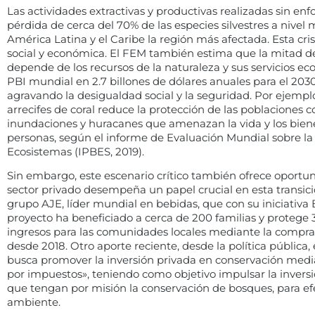
Las actividades extractivas y productivas realizadas sin en
pérdida de cerca del 70% de las especies silvestres a nivel
América Latina y el Caribe la región más afectada. Esta cri
social y económica. El FEM también estima que la mitad del
depende de los recursos de la naturaleza y sus servicios eco
PBI mundial en 2.7 billones de dólares anuales para el 20
agravando la desigualdad social y la seguridad. Por ejemplo,
arrecifes de coral reduce la protección de las poblaciones 
inundaciones y huracanes que amenazan la vida y los biene
personas, según el informe de Evaluación Mundial sobre la D
Ecosistemas (IPBES, 2019).
Sin embargo, este escenario crítico también ofrece oportuni
sector privado desempeña un papel crucial en esta transic
grupo AJE, líder mundial en bebidas, que con su iniciativ
proyecto ha beneficiado a cerca de 200 familias y proteg
ingresos para las comunidades locales mediante la compra
desde 2018. Otro aporte reciente, desde la política pública
busca promover la inversión privada en conservación me
por impuestos», teniendo como objetivo impulsar la inversi
que tengan por misión la conservación de bosques, para efe
ambiente.