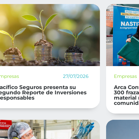
mpresas
27/07/2026
Empresas
acífico Seguros presenta su
Arca Con
egundo Reporte de Inversiones
300 fraz
esponsables
material 
comunida