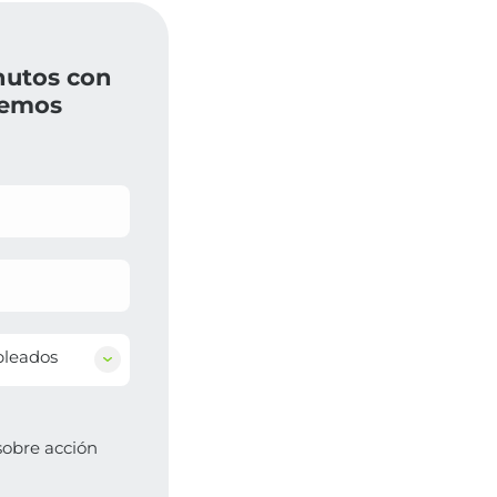
nutos con
demos
pleados
sobre acción