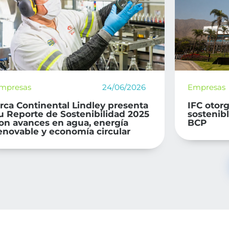
mpresas
24/06/2026
Empresas
rca Continental Lindley presenta
IFC otor
u Reporte de Sostenibilidad 2025
sostenib
on avances en agua, energía
BCP
enovable y economía circular