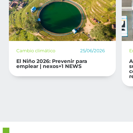
Cambio climático
25/06/2026
E
El Niño 2026: Prevenir para
A
emplear | nexos+1 NEWS
s
c
r