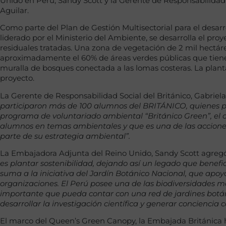
Unido en Perú, Sandy Scott y la Gerente de Responsabilidad S
Aguilar.
Como parte del Plan de Gestión Multisectorial para el desarr
liderado por el Ministerio del Ambiente, se desarrolla el pro
residuales tratadas. Una zona de vegetación de 2 mil hectá
aproximadamente el 60% de áreas verdes públicas que tiene
muralla de bosques conectada a las lomas costeras. La plant
proyecto.
La Gerente de Responsabilidad Social del Británico, Gabriela 
participaron más de 100 alumnos del BRITÁNICO, quienes pl
programa de voluntariado ambiental “Británico Green”, el cu
alumnos en temas ambientales y que es una de las accione
parte de su estrategia ambiental”.
La Embajadora Adjunta del Reino Unido, Sandy Scott agreg
es plantar sostenibilidad, dejando así un legado que benefi
suma a la iniciativa del Jardín Botánico Nacional, que apo
organizaciones. El Perú posee una de las biodiversidades m
importante que pueda contar con una red de jardines botá
desarrollar la investigación científica y generar conciencia 
El marco del Queen’s Green Canopy, la Embajada Británica ha