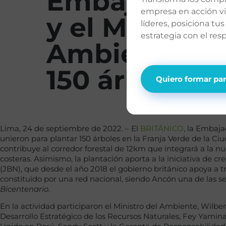
Embajada Br
empresa en acción vis
y el Ministeri
líderes, posiciona tus
estrategia con el res
Ambiente pl
150 árboles
Quiero formar par
Lima, 24 de septiembre de 2022. – El
BRITÁNICO
, la Embaja
unieron para plantar 150 árboles en la Franja Verde de la C
contribuye al corredor forestal de 12km que integrará a la n
costeras. Asimismo, la plantación aporta a la iniciativa de c
(JBN), que desde el año 2018 el gobierno británico apoya a 
constituido por una red nacional, siendo Ancón una de las 
Bicentenario
.
En la actividad participaron el Ministro del Ambiente, Wilber
Desarrollo Estratégico de los Recursos Naturales, Fey Yamin