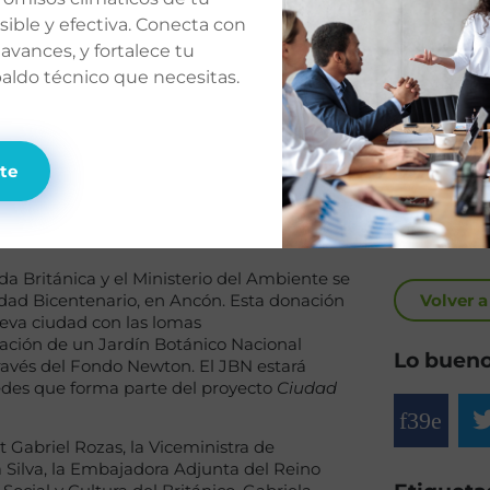
itánica
ible y efectiva. Conecta con
o del
 avances, y fortalece tu
paldo técnico que necesitas.
antan
te
da Británica y el Ministerio del Ambiente se
iudad Bicentenario, en Ancón. Esta donación
Volver a
ueva ciudad con las lomas
reación de un Jardín Botánico Nacional
Lo bueno
través del Fondo Newton. El JBN estará
sedes que forma parte del proyecto
Ciudad
t Gabriel Rozas, la Viceministra de
a Silva, la Embajadora Adjunta del Reino