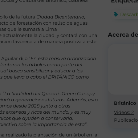
Etiqueta
ocial y Cultura del Británico, Gabriela
Descarb
ollo de la futura
Ciudad Bicentenario
,
yecto de forestación con reúso de aguas
reas que le sumará a Lima
Acerca d
 actualmente la ciudad, y contará con una
ación favorecerá de manera positiva a este
Aguilar dijo “
En esta masiva arborización
antaron los árboles como parte del
al busca sensibilizar y educar a los
s que lleva a cabo el BRITÁNICO como
ó
“La finalidad del Queen’s Green Canopy
ciará a generaciones futuras. Además, esto
Británico
yamos desde 2028 junto a otras
ás extensas y ricas del mundo, y es muy
Videos: 2
nicos que ayuden a conservarla,
Publicacio
colectiva sobre la importancia de esta”
.
 realizado la plantación de un árbol en la