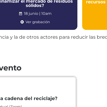
inamizar el mercado de residuos
recursos 
sólidos?
18 junio | 10am
Ver grabación
cia y la de otros actores para reducir las b
evento
a cadena del reciclaje?
rtual (Zoom)