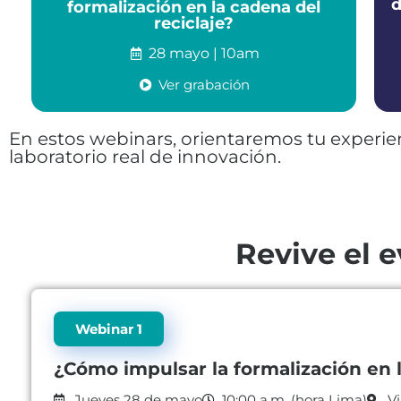
d
formalización en la cadena del
reciclaje?
28 mayo | 10am
Ver grabación
En estos webinars, orientaremos tu experien
laboratorio real de innovación.
Revive el 
Webinar 1
¿Cómo impulsar la formalización en l
Jueves 28 de mayo
10:00 a.m. (hora Lima)
Vi