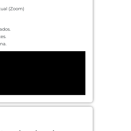
tual (Zoom)
ados.
es.
na.