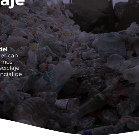
del
erican
nimos
eciclaje
encial de